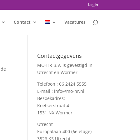
Login
Contact
Vacatures
Contactgegevens
MO-HR B.V. is gevestigd in
nde
Utrecht en Wormer
Telefoon :
06 2424 5555
E-mail :
info@mo-hr.nl
Bezoekadres:
Koetserstraat 4
1531 NX Wormer
Utrecht
Europalaan 400 (6e etage)
3526 KS Utrecht