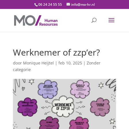
06 24 24 55 55
info@mo-hr.nl
Werknemer of zzp’er?
door
Monique Heijtel
|
feb 10, 2025
|
Zonder
categorie