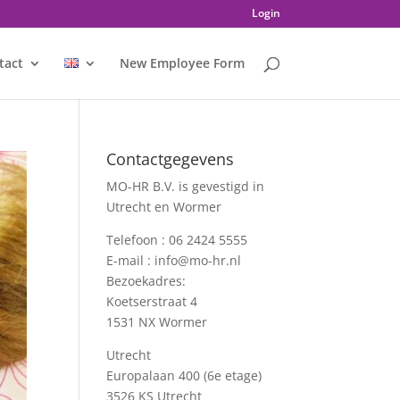
Login
tact
New Employee Form
Contactgegevens
MO-HR B.V. is gevestigd in
Utrecht en Wormer
Telefoon :
06 2424 5555
E-mail :
info@mo-hr.nl
Bezoekadres:
Koetserstraat 4
1531 NX Wormer
Utrecht
Europalaan 400 (6e etage)
3526 KS Utrecht