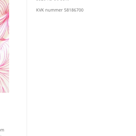
KVK nummer
58186700
 om