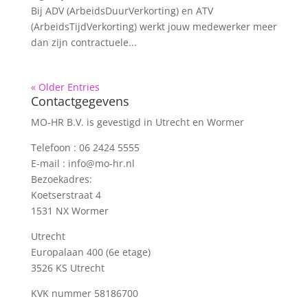
Bij ADV (ArbeidsDuurVerkorting) en ATV
(ArbeidsTijdVerkorting) werkt jouw medewerker meer
dan zijn contractuele...
« Older Entries
Contactgegevens
MO-HR B.V. is gevestigd in Utrecht en Wormer
Telefoon :
06 2424 5555
E-mail :
info@mo-hr.nl
Bezoekadres:
Koetserstraat 4
1531 NX Wormer
Utrecht
Europalaan 400 (6e etage)
3526 KS Utrecht
KVK nummer
58186700